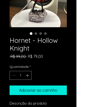
Hornet - Hollow
Knight
Preço
Preço
 R$ 99,00 
R$ 79,00
normal
promocional
Quantidade
*
Adicionar ao carrinho
Descrição do produto