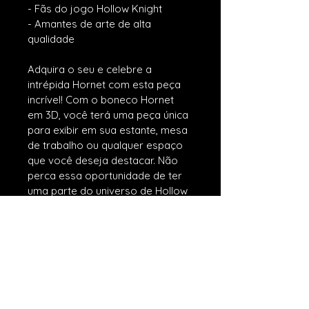
- Fãs do jogo Hollow Knight
- Amantes de arte de alta 
qualidade
Adquira o seu e celebre a 
intrépida Hornet com esta peça 
incrível! Com o boneco Hornet 
em 3D, você terá uma peça única 
para exibir em sua estante, mesa 
de trabalho ou qualquer espaço 
que você deseja destacar. Não 
perca essa oportunidade de ter 
uma parte do universo de Hollow 
Knight em sua coleção!
BH 3D GEEK